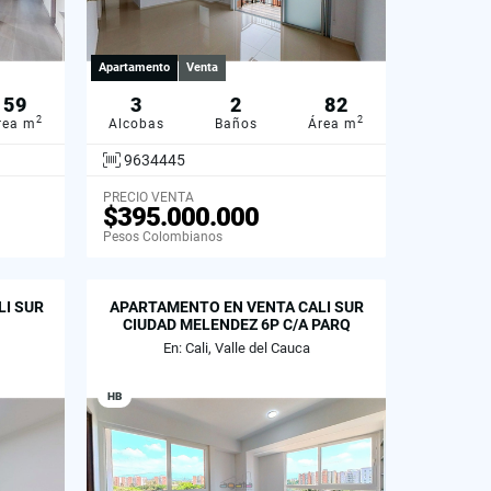
Apartamento
Venta
59
3
2
82
2
2
rea m
Alcobas
Baños
Área m
9634445
PRECIO VENTA
$395.000.000
Pesos Colombianos
LI SUR
APARTAMENTO EN VENTA CALI SUR
CIUDAD MELENDEZ 6P C/A PARQ
En: Cali, Valle del Cauca
HB