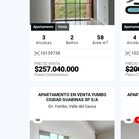
Apartamento
Venta
Apartame
3
2
58
4
2
Alcobas
Baños
Área m
Alcob
10139738
102
PRECIO VENTA
PRECIO
$257.040.000
$20
Pesos Colombianos
Pesos 
APARTAMENTO EN VENTA YUMBO
APAR
CIUDAD GUABINAS 5P S/A
En: Yumbo, Valle del Cauca
HB
HB
V