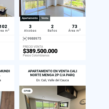
Apartamento
Venta
102
3
2
73
2
2
rea m
Alcobas
Baños
Área m
9988975
PRECIO VENTA
$389.500.000
Pesos Colombianos
MUNDI
APARTAMENTO EN VENTA CALI
A
NORTE MENGA 2P C/A PARQ
a
En: Cali, Valle del Cauca
CPHB