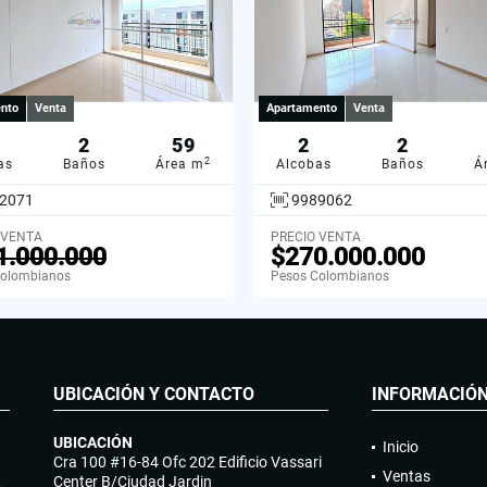
nto
Venta
Apartamento
Venta
2
59
2
2
2
as
Baños
Área m
Alcobas
Baños
Á
2071
9989062
 VENTA
PRECIO VENTA
1.000.000
$270.000.000
Colombianos
Pesos Colombianos
UBICACIÓN Y CONTACTO
INFORMACIÓ
UBICACIÓN
Inicio
Cra 100 #16-84 Ofc 202 Edificio Vassari
Ventas
R
Center B/Ciudad Jardin