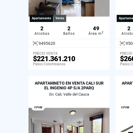
Apartamento
Venta
Apartame
2
2
49
2
2
Alcobas
Baños
Área m
Alcob
9495620
950
PRECIO VENTA
PRECIO
$221.361.210
$26
Pesos Colombianos
Pesos 
APARTAMNETO EN VENTA CALI SUR
APAR
EL INGENIO 4P S/A 2PARQ
En: Cali, Valle del Cauca
CPHB
CPHB