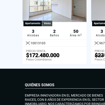
Apartamento
Venta
Apartame
3
2
50
3
2
Alcobas
Baños
Área m
Alcob
10013103
967
PRECIO VENTA
PRECIO
$172.480.000
$23
Pesos Colombianos
Pesos 
QUIÉNES SOMOS
EMPRESA INNOVADORA EN EL MERCADO DE BIENES
RAICES, CON 8 AÑOS DE EXPERIENCIA EN EL SECTOR
INMOBILIARIO, NOS CARACTERIZAMOS POR BRINDA