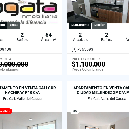
nto
Venta
Apartamento
Alquiler
2
54
2
2
2
as
Baños
Área m
Alcobas
Baños
Á
08408
7365593
 VENTA
PRECIO ALQUILER
0.000.000
$1.100.000
Colombianos
Pesos Colombianos
TAMENTO EN VENTA CALI SUR
APARTAMENTO EN VENTA CAL
KACHIPAY P10 C/A
CIUDAD MELENDEZ 3P C/A 
En: Cali, Valle del Cauca
En: Cali, Valle del Cauca
endido
HB