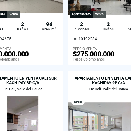
nto
Venta
Apartamento
Venta
2
96
2
2
2
as
Baños
Área m
Alcobas
Baños
Á
94675
10192284
 VENTA
PRECIO VENTA
0.000.000
$275.000.000
Colombianos
Pesos Colombianos
TAMENTO EN VENTA CALI SUR
APARTAMENTO EN VENTA CAL
KACHIPAY 8P C/A
KACHIPAY 9P C/A
En: Cali, Valle del Cauca
En: Cali, Valle del Cauca
CPHB