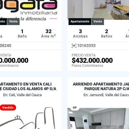
nto
Venta
Apartamento
Venta
1
32
3
2
2
ba
Baño
Área m
Alcobas
Baños
Á
08240
10163353
 VENTA
PRECIO VENTA
0.000.000
$432.000.000
Colombianos
Pesos Colombianos
ARTAMENTO EN VENTA CALI
ARRIENDO APARTAMENTO JA
 CIUDAD LOS ALAMOS 4P S/A
PARQUE NATURA 2P C/
En: Cali, Valle del Cauca
En: Jamundí, Valle del Cauc
Vendido
GP