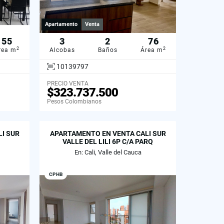
Apartamento
Venta
55
3
2
76
2
2
rea m
Alcobas
Baños
Área m
10139797
PRECIO VENTA
$323.737.500
Pesos Colombianos
I SUR
APARTAMENTO EN VENTA CALI SUR
VALLE DEL LILI 6P C/A PARQ
En: Cali, Valle del Cauca
CPHB