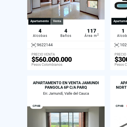
Apartamento
Venta
Apartame
4
4
117
1
2
Alcobas
Baños
Área m
Alco
9622144
102
PRECIO VENTA
PRECIO
$560.000.000
$30
Pesos Colombianos
Pesos 
APARTAMENTO EN VENTA JAMUNDI
AP
PANGOLA 6P C/A PARQ
NORTE
En: Jamundí, Valle del Cauca
CPHB
CPHB