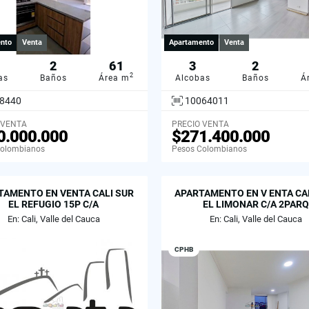
nto
Venta
Apartamento
Venta
2
61
3
2
2
as
Baños
Área m
Alcobas
Baños
Á
8440
10064011
 VENTA
PRECIO VENTA
0.000.000
$271.400.000
Colombianos
Pesos Colombianos
TAMENTO EN VENTA CALI SUR
APARTAMENTO EN V ENTA CA
EL REFUGIO 15P C/A
EL LIMONAR C/A 2PARQ
En: Cali, Valle del Cauca
En: Cali, Valle del Cauca
CPHB