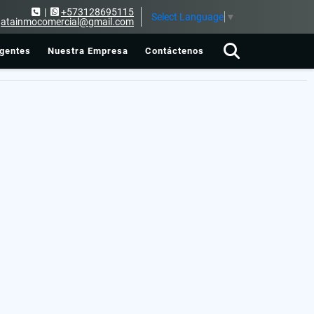
|
+573128695115
Select Language
▼
atainmocomercial@gmail.com
gentes
Nuestra Empresa
Contáctenos