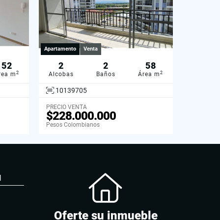
Apartamento
Venta
52
2
2
58
2
2
rea m
Alcobas
Baños
Área m
10139705
PRECIO VENTA
$228.000.000
Pesos Colombianos
N
Oferte su inmueble