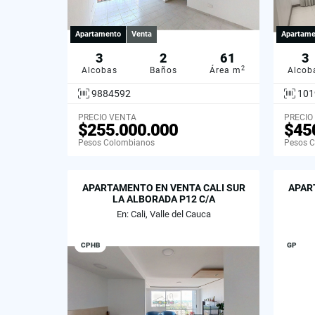
Apartamento
Venta
Apartame
3
2
61
3
2
Alcobas
Baños
Área m
Alcob
9884592
101
PRECIO VENTA
PRECIO
$255.000.000
$45
Pesos Colombianos
Pesos 
APARTAMENTO EN VENTA CALI SUR
APAR
LA ALBORADA P12 C/A
En: Cali, Valle del Cauca
CPHB
GP