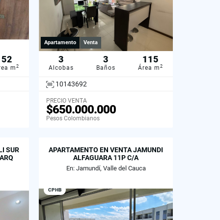
Apartamento
Venta
52
3
3
115
2
2
rea m
Alcobas
Baños
Área m
10143692
PRECIO VENTA
$650.000.000
Pesos Colombianos
I SUR
APARTAMENTO EN VENTA JAMUNDI
PARQ
ALFAGUARA 11P C/A
En: Jamundí, Valle del Cauca
CPHB