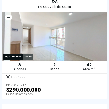
C/A
En: Cali, Valle del Cauca
HB
Apartamento
Venta
3
2
62
2
Alcobas
Baños
Área m
10063888
PRECIO VENTA
$290.000.000
Pesos Colombianos