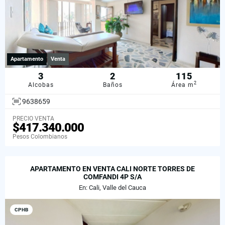
Apartamento
Venta
3
2
115
2
Alcobas
Baños
Área m
9638659
PRECIO VENTA
$417.340.000
Pesos Colombianos
APARTAMENTO EN VENTA CALI NORTE TORRES DE
COMFANDI 4P S/A
En: Cali, Valle del Cauca
CPHB