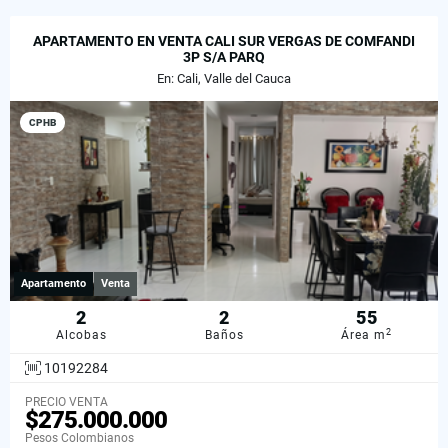
APARTAMENTO EN VENTA CALI SUR VERGAS DE COMFANDI
3P S/A PARQ
En: Cali, Valle del Cauca
CPHB
Apartamento
Venta
2
2
55
2
Alcobas
Baños
Área m
10192284
PRECIO VENTA
$275.000.000
Pesos Colombianos