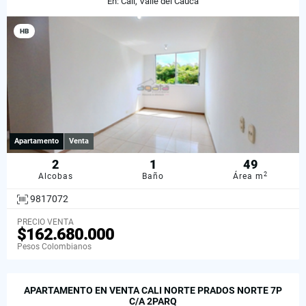
En: Cali, Valle del Cauca
HB
Apartamento
Venta
2
1
49
2
Alcobas
Baño
Área m
9817072
PRECIO VENTA
$162.680.000
Pesos Colombianos
APARTAMENTO EN VENTA CALI NORTE PRADOS NORTE 7P
C/A 2PARQ