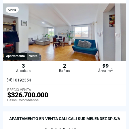
CPHB
Apartamento
Venta
3
2
99
2
Alcobas
Baños
Área m
10192354
PRECIO VENTA
$326.700.000
Pesos Colombianos
APARTAMENTO EN VENTA CALI CALI SUR MELENDEZ 3P S/A