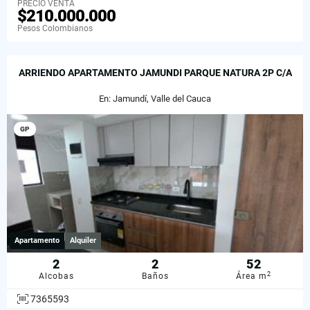
PRECIO VENTA
$210.000.000
Pesos Colombianos
ARRIENDO APARTAMENTO JAMUNDI PARQUE NATURA 2P C/A
En: Jamundí, Valle del Cauca
GP
Apartamento
Alquiler
2
2
52
2
Alcobas
Baños
Área m
7365593