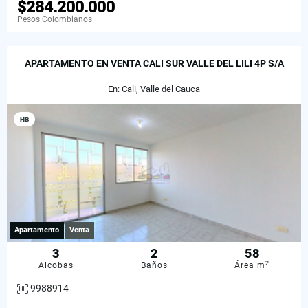
$284.200.000
Pesos Colombianos
APARTAMENTO EN VENTA CALI SUR VALLE DEL LILI 4P S/A
En: Cali, Valle del Cauca
HB
Apartamento
Venta
3
2
58
2
Alcobas
Baños
Área m
9988914