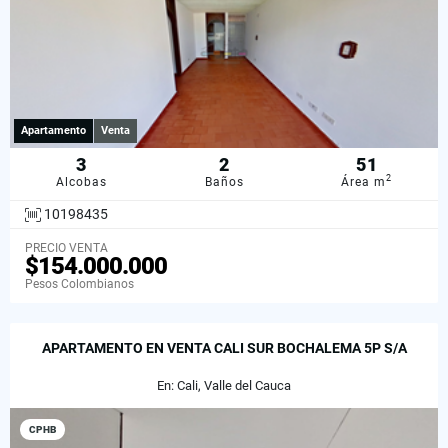
Apartamento
Venta
3
2
51
2
Alcobas
Baños
Área m
10198435
PRECIO VENTA
$154.000.000
Pesos Colombianos
APARTAMENTO EN VENTA CALI SUR BOCHALEMA 5P S/A
En: Cali, Valle del Cauca
CPHB