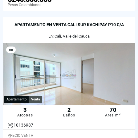
Pesos Colombianos
APARTAMENTO EN VENTA CALI SUR KACHIPAY P10 C/A
En: Cali, Valle del Cauca
HB
Apartamento
Venta
3
2
70
2
Alcobas
Baños
Área m
10136987
PRECIO VENTA