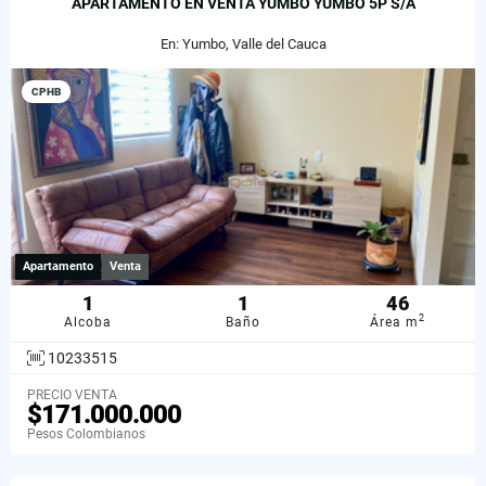
APARTAMENTO EN VENTA YUMBO YUMBO 5P S/A
En: Yumbo, Valle del Cauca
CPHB
Apartamento
Venta
1
1
46
2
Alcoba
Baño
Área m
10233515
PRECIO VENTA
$171.000.000
Pesos Colombianos