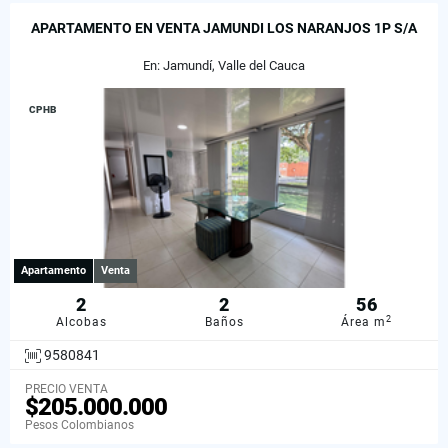
APARTAMENTO EN VENTA JAMUNDI LOS NARANJOS 1P S/A
En: Jamundí, Valle del Cauca
CPHB
Apartamento
Venta
2
2
56
2
Alcobas
Baños
Área m
9580841
PRECIO VENTA
$205.000.000
Pesos Colombianos