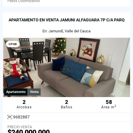
Pesos Colombianos
APARTAMENTO EN VENTA JAMUNI ALFAGUARA 7P C/A PARQ
En: Jamundí, Valle del Cauca
CPHB
Apartamento
Venta
2
2
58
2
Alcobas
Baños
Área m
9682887
PRECIO VENTA
$240.000.000