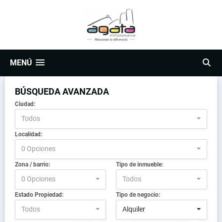
MENÚ
BÚSQUEDA AVANZADA
Ciudad:
Todos
Localidad:
0 Opciones
Zona / barrio:
Tipo de inmueble:
0 Opciones
Todos
Estado Propiedad:
Tipo de negocio:
Todos
Alquiler