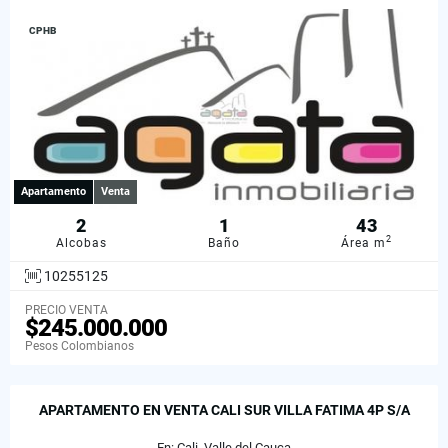
CPHB
Apartamento
Venta
2
1
43
2
Alcobas
Baño
Área m
10255125
PRECIO VENTA
$245.000.000
Pesos Colombianos
APARTAMENTO EN VENTA CALI SUR VILLA FATIMA 4P S/A
En: Cali, Valle del Cauca