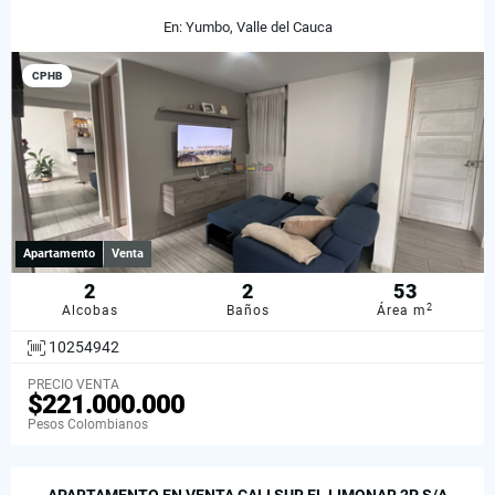
En: Yumbo, Valle del Cauca
CPHB
Apartamento
Venta
2
2
53
2
Alcobas
Baños
Área m
10254942
PRECIO VENTA
$221.000.000
Pesos Colombianos