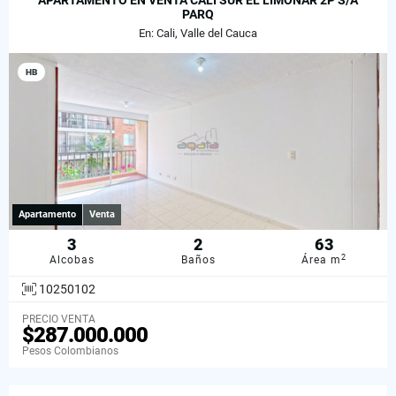
APARTAMENTO EN VENTA CALI SUR EL LIMONAR 2P S/A
PARQ
En: Cali, Valle del Cauca
HB
Apartamento
Venta
3
2
63
2
Alcobas
Baños
Área m
10250102
PRECIO VENTA
$287.000.000
Pesos Colombianos