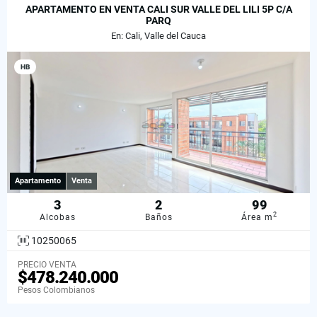
APARTAMENTO EN VENTA CALI SUR VALLE DEL LILI 5P C/A
PARQ
En: Cali, Valle del Cauca
HB
Apartamento
Venta
3
2
99
2
Alcobas
Baños
Área m
10250065
PRECIO VENTA
$478.240.000
Pesos Colombianos