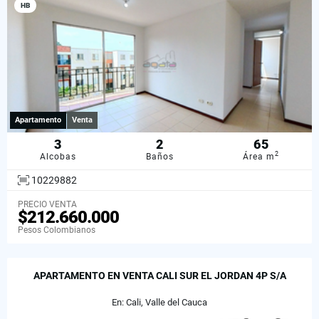
HB
Apartamento
Venta
3
2
65
2
Alcobas
Baños
Área m
10229882
PRECIO VENTA
$212.660.000
Pesos Colombianos
APARTAMENTO EN VENTA CALI SUR EL JORDAN 4P S/A
En: Cali, Valle del Cauca