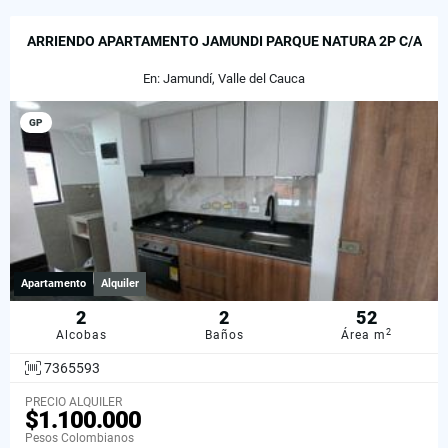
ARRIENDO APARTAMENTO JAMUNDI PARQUE NATURA 2P C/A
En: Jamundí, Valle del Cauca
GP
Apartamento
Alquiler
2
2
52
2
Alcobas
Baños
Área m
7365593
PRECIO ALQUILER
$1.100.000
Pesos Colombianos