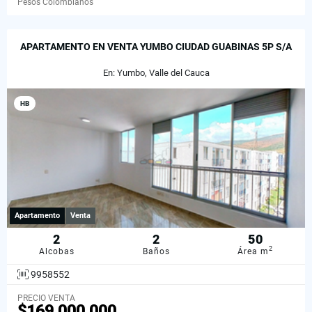
Pesos Colombianos
APARTAMENTO EN VENTA YUMBO CIUDAD GUABINAS 5P S/A
En: Yumbo, Valle del Cauca
HB
Apartamento
Venta
2
2
50
2
Alcobas
Baños
Área m
9958552
PRECIO VENTA
$169.000.000