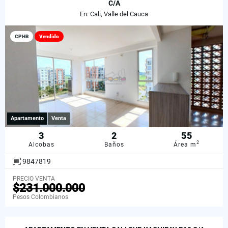
C/A
En: Cali, Valle del Cauca
CPHB
Vendido
Apartamento
Venta
3
2
55
2
Alcobas
Baños
Área m
9847819
PRECIO VENTA
$231.000.000
Pesos Colombianos