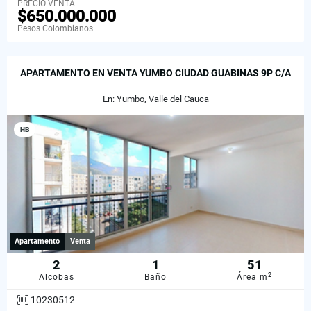
PRECIO VENTA
$650.000.000
Pesos Colombianos
APARTAMENTO EN VENTA YUMBO CIUDAD GUABINAS 9P C/A
En: Yumbo, Valle del Cauca
HB
Apartamento
Venta
2
1
51
2
Alcobas
Baño
Área m
10230512