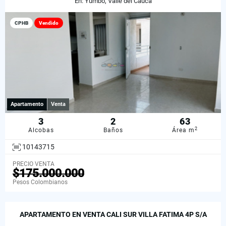
En: Yumbo, Valle del Cauca
CPHB
Vendido
Apartamento
Venta
3
2
63
2
Alcobas
Baños
Área m
10143715
PRECIO VENTA
$175.000.000
Pesos Colombianos
APARTAMENTO EN VENTA CALI SUR VILLA FATIMA 4P S/A