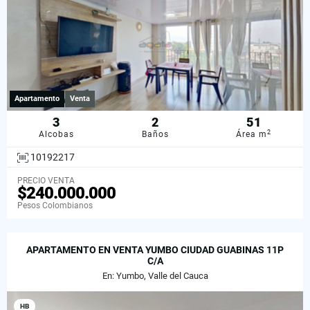
Apartamento
Venta
3
2
51
2
Alcobas
Baños
Área m
10192217
PRECIO VENTA
$240.000.000
Pesos Colombianos
APARTAMENTO EN VENTA YUMBO CIUDAD GUABINAS 11P
C/A
En: Yumbo, Valle del Cauca
HB