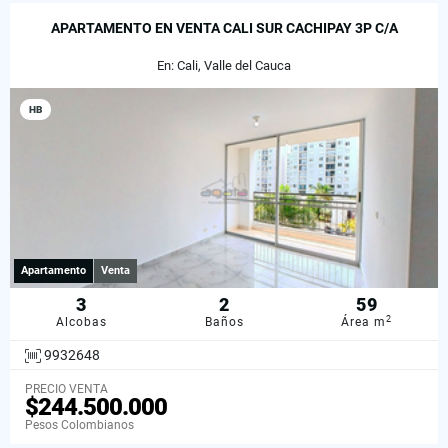
APARTAMENTO EN VENTA CALI SUR CACHIPAY 3P C/A
En: Cali, Valle del Cauca
HB
Apartamento
Venta
3
2
59
2
Alcobas
Baños
Área m
9932648
PRECIO VENTA
$244.500.000
Pesos Colombianos