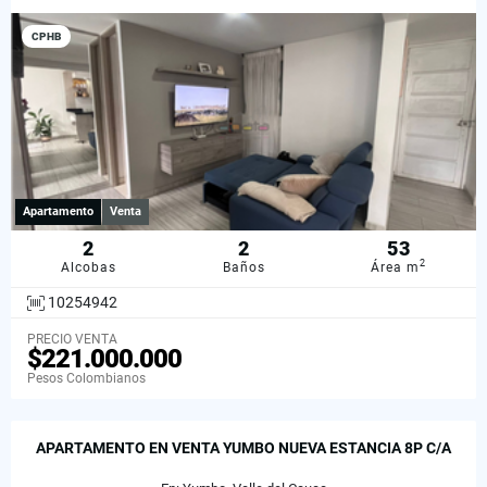
CPHB
Apartamento
Venta
2
2
53
2
Alcobas
Baños
Área m
10254942
PRECIO VENTA
$221.000.000
Pesos Colombianos
APARTAMENTO EN VENTA YUMBO NUEVA ESTANCIA 8P C/A