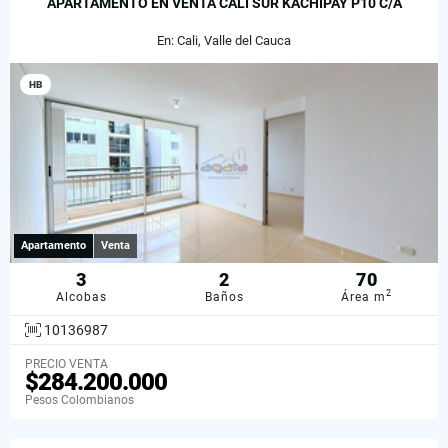
APARTAMENTO EN VENTA CALI SUR KACHIPAY P10 C/A
En: Cali, Valle del Cauca
HB
Apartamento
Venta
3
2
70
2
Alcobas
Baños
Área m
10136987
PRECIO VENTA
$284.200.000
Pesos Colombianos