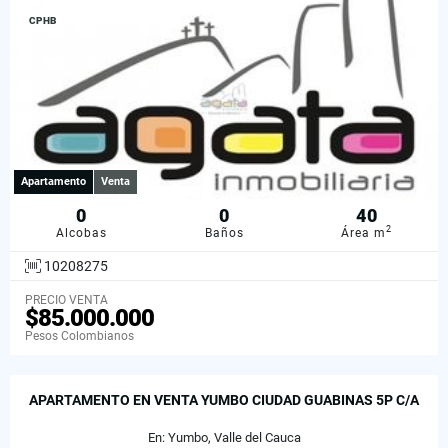
CPHB
Apartamento
Venta
0
0
40
2
Alcobas
Baños
Área m
10208275
PRECIO VENTA
$85.000.000
Pesos Colombianos
APARTAMENTO EN VENTA YUMBO CIUDAD GUABINAS 5P C/A
En: Yumbo, Valle del Cauca