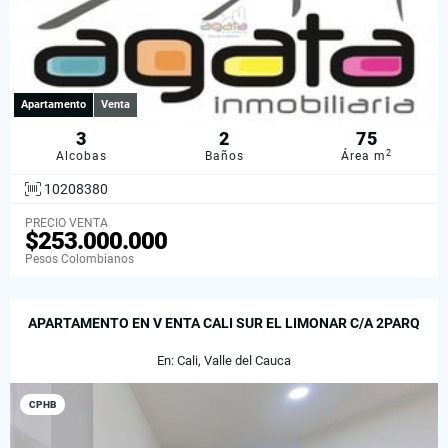
Apartamento
Venta
3
2
75
2
Alcobas
Baños
Área m
10208380
PRECIO VENTA
$253.000.000
Pesos Colombianos
APARTAMENTO EN V ENTA CALI SUR EL LIMONAR C/A 2PARQ
En: Cali, Valle del Cauca
CPHB