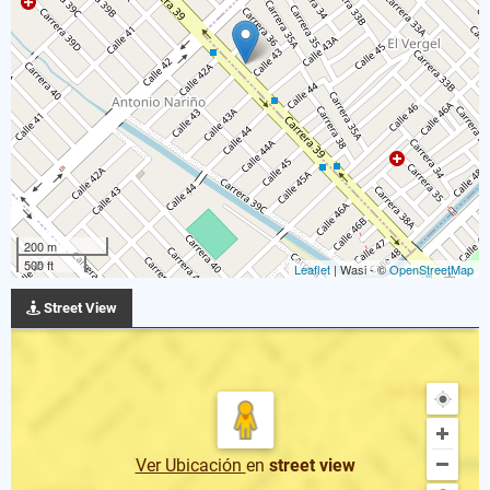
200 m
500 ft
Leaflet
| Wasi - ©
OpenStreetMap
Street View
Ver Ubicación
en
street view