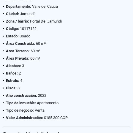
Departamento:
Valle del Cauca
Ciudad:
Jamundí
Zona / barrio:
Portal Del Jamundi
Código:
10117122
Estado:
Usado
Área Construida:
60 m²
Área Terreno:
60 m²
Área Privada:
60 m²
Alcobas:
3
Baños:
2
Estrato:
4
Pisos:
8
Año construcción:
2022
Tipo de inmueble:
Apartamento
Tipo de negocio:
Venta
Valor Administración:
$185.300 COP