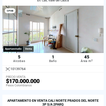
En: Cali, Valle del Cauca
CPHB
Apartaestudio
Venta
5
1
45
2
Alcobas
Baño
Área m
10139764
PRECIO VENTA
$170.000.000
Pesos Colombianos
APARTAMENTO EN VENTA CALI NORTE PRADOS DEL NORTE
3P S/A 2PARQ