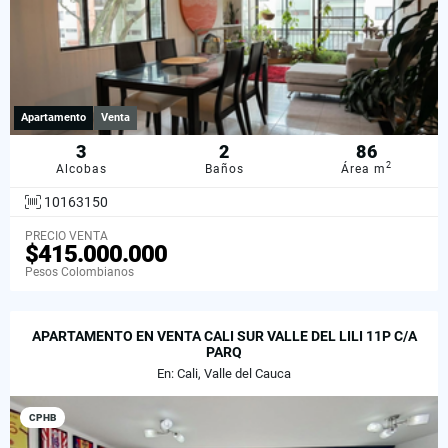
Apartamento
Venta
3
2
86
2
Alcobas
Baños
Área m
10163150
PRECIO VENTA
$415.000.000
Pesos Colombianos
APARTAMENTO EN VENTA CALI SUR VALLE DEL LILI 11P C/A
PARQ
En: Cali, Valle del Cauca
CPHB