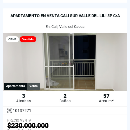
APARTAMENTO EN VENTA CALI SUR VALLE DEL LILI 5P C/A
En: Cali, Valle del Cauca
CPHB
Vendido
Apartamento
Venta
3
2
57
2
Alcobas
Baños
Área m
10137271
PRECIO VENTA
$230.000.000