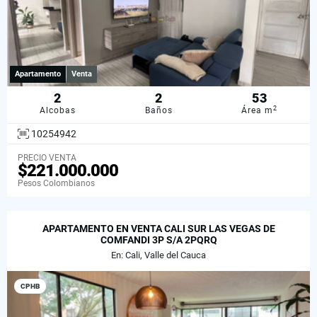
Apartamento
Venta
2
2
53
2
Alcobas
Baños
Área m
10254942
PRECIO VENTA
$221.000.000
Pesos Colombianos
APARTAMENTO EN VENTA CALI SUR LAS VEGAS DE
COMFANDI 3P S/A 2PQRQ
En: Cali, Valle del Cauca
CPHB