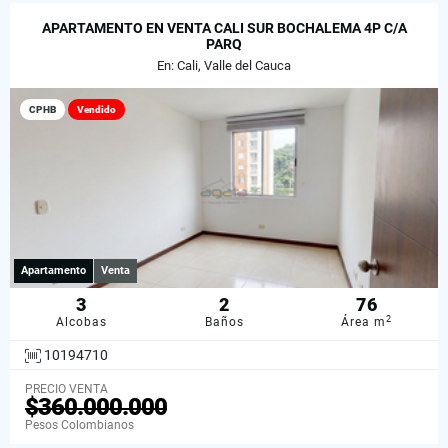
APARTAMENTO EN VENTA CALI SUR BOCHALEMA 4P C/A
PARQ
En: Cali, Valle del Cauca
CPHB
Vendido
Apartamento
Venta
3
2
76
2
Alcobas
Baños
Área m
10194710
PRECIO VENTA
$360.000.000
Pesos Colombianos