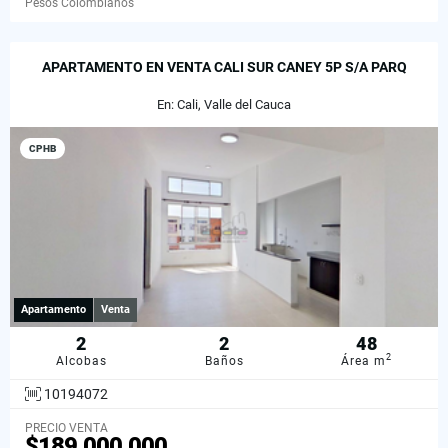
Pesos Colombianos
APARTAMENTO EN VENTA CALI SUR CANEY 5P S/A PARQ
En: Cali, Valle del Cauca
CPHB
Apartamento
Venta
2
2
48
2
Alcobas
Baños
Área m
10194072
PRECIO VENTA
$189.000.000