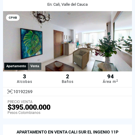
En: Cali, Valle del Cauca
CPHB
Apartamento
Venta
3
2
94
2
Alcobas
Baños
Área m
10192269
PRECIO VENTA
$395.000.000
Pesos Colombianos
APARTAMENTO EN VENTA CALI SUR EL INGENIO 11P