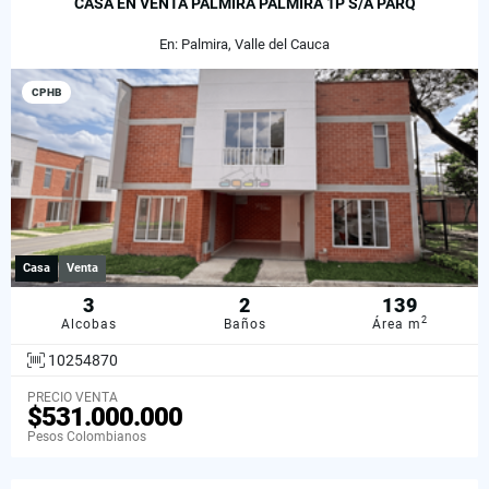
CASA EN VENTA PALMIRA PALMIRA 1P S/A PARQ
En: Palmira, Valle del Cauca
CPHB
Casa
Venta
3
2
139
2
Alcobas
Baños
Área m
10254870
PRECIO VENTA
$531.000.000
Pesos Colombianos