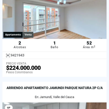
Apartamento
Venta
2
1
52
2
Alcobas
Baño
Área m
9421943
PRECIO VENTA
$224.000.000
Pesos Colombianos
ARRIENDO APARTAMENTO JAMUNDI PARQUE NATURA 2P C/A
En: Jamundí, Valle del Cauca
GP