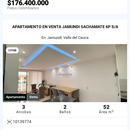
$176.400.000
Pesos Colombianos
APARTAMENTO EN VENTA JAMUNDI SACHAMATE 6P S/A
En: Jamundí, Valle del Cauca
CPHB
Apartamento
Venta
3
2
52
2
Alcobas
Baños
Área m
10139774