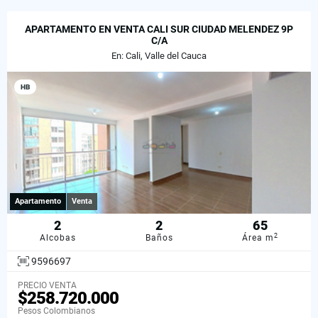
APARTAMENTO EN VENTA CALI SUR CIUDAD MELENDEZ 9P
C/A
En: Cali, Valle del Cauca
HB
Apartamento
Venta
2
2
65
2
Alcobas
Baños
Área m
9596697
PRECIO VENTA
$258.720.000
Pesos Colombianos