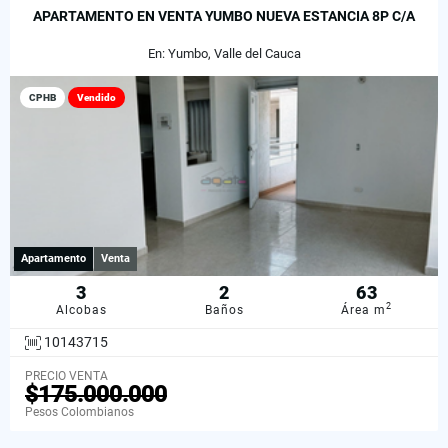
APARTAMENTO EN VENTA YUMBO NUEVA ESTANCIA 8P C/A
En: Yumbo, Valle del Cauca
CPHB
Vendido
Apartamento
Venta
3
2
63
2
Alcobas
Baños
Área m
10143715
PRECIO VENTA
$175.000.000
Pesos Colombianos