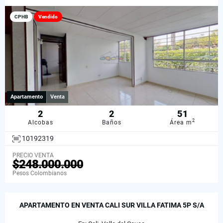
CPHB
Vendido
Apartamento
Venta
2
2
51
2
Alcobas
Baños
Área m
10192319
PRECIO VENTA
$248.000.000
Pesos Colombianos
APARTAMENTO EN VENTA CALI SUR VILLA FATIMA 5P S/A