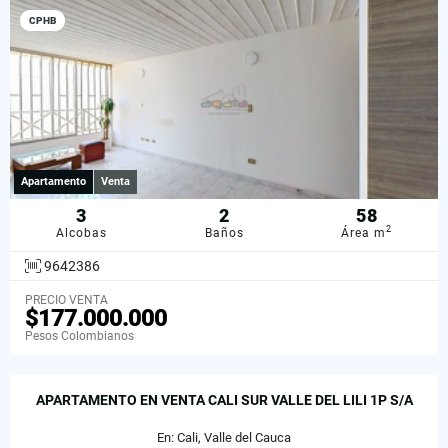
CPHB
Apartamento
Venta
3
2
58
2
Alcobas
Baños
Área m
9642386
PRECIO VENTA
$177.000.000
Pesos Colombianos
APARTAMENTO EN VENTA CALI SUR VALLE DEL LILI 1P S/A
En: Cali, Valle del Cauca