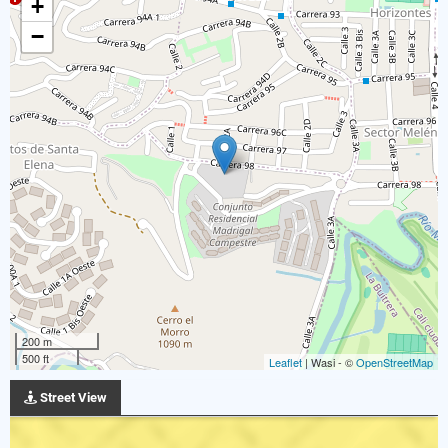
+
−
200 m
500 ft
Leaflet
| Wasi - ©
OpenStreetMap
Street View