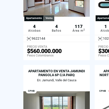
Apartamento
Venta
Apartame
4
4
117
1
2
Alcobas
Baños
Área m
Alco
9622144
102
PRECIO VENTA
PRECIO
$560.000.000
$30
Pesos Colombianos
Pesos 
APARTAMENTO EN VENTA JAMUNDI
AP
PANGOLA 6P C/A PARQ
NORTE
En: Jamundí, Valle del Cauca
CPHB
CPHB