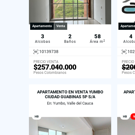
Apartamento
Venta
Apartame
3
2
58
4
2
Alcobas
Baños
Área m
Alcob
10139738
102
PRECIO VENTA
PRECIO
$257.040.000
$20
Pesos Colombianos
Pesos 
APARTAMENTO EN VENTA YUMBO
APAR
CIUDAD GUABINAS 5P S/A
En: Yumbo, Valle del Cauca
HB
HB
V