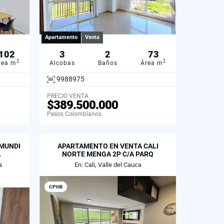
Apartamento
Venta
102
3
2
73
2
2
rea m
Alcobas
Baños
Área m
9988975
PRECIO VENTA
$389.500.000
Pesos Colombianos
MUNDI
APARTAMENTO EN VENTA CALI
A
NORTE MENGA 2P C/A PARQ
a
En: Cali, Valle del Cauca
CPHB