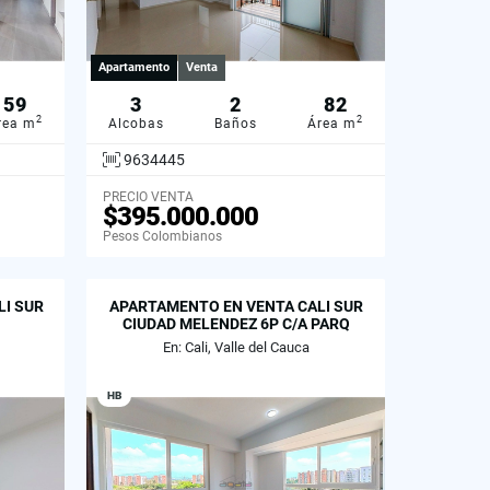
Apartamento
Venta
59
3
2
82
2
2
rea m
Alcobas
Baños
Área m
9634445
PRECIO VENTA
$395.000.000
Pesos Colombianos
LI SUR
APARTAMENTO EN VENTA CALI SUR
CIUDAD MELENDEZ 6P C/A PARQ
En: Cali, Valle del Cauca
HB