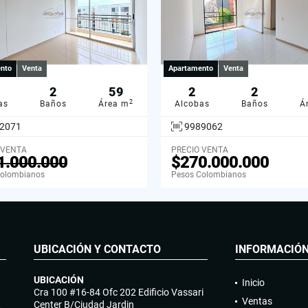
nto
Venta
Apartamento
Venta
2
59
2
2
2
as
Baños
Área m
Alcobas
Baños
Á
2071
9989062
 VENTA
PRECIO VENTA
1.000.000
$270.000.000
Colombianos
Pesos Colombianos
UBICACIÓN Y CONTACTO
INFORMACIÓ
UBICACIÓN
Inicio
Cra 100 #16-84 Ofc 202 Edificio Vassari
Ventas
R
Center B/Ciudad Jardin