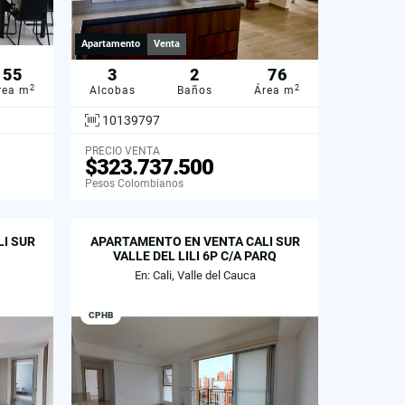
Apartamento
Venta
55
3
2
76
2
2
rea m
Alcobas
Baños
Área m
10139797
PRECIO VENTA
$323.737.500
Pesos Colombianos
I SUR
APARTAMENTO EN VENTA CALI SUR
VALLE DEL LILI 6P C/A PARQ
En: Cali, Valle del Cauca
CPHB