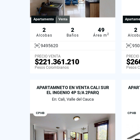
Apartamento
Venta
Apartame
2
2
49
2
2
Alcobas
Baños
Área m
Alcob
9495620
950
PRECIO VENTA
PRECIO
$221.361.210
$26
Pesos Colombianos
Pesos 
APARTAMNETO EN VENTA CALI SUR
APAR
EL INGENIO 4P S/A 2PARQ
En: Cali, Valle del Cauca
CPHB
CPHB