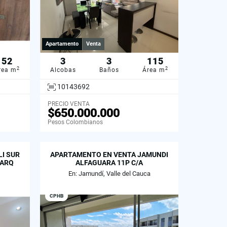
Apartamento
Venta
52
3
3
115
2
2
rea m
Alcobas
Baños
Área m
10143692
PRECIO VENTA
$650.000.000
Pesos Colombianos
I SUR
APARTAMENTO EN VENTA JAMUNDI
PARQ
ALFAGUARA 11P C/A
En: Jamundí, Valle del Cauca
CPHB