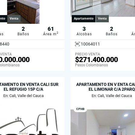
nto
Venta
Apartamento
Venta
2
61
3
2
2
as
Baños
Área m
Alcobas
Baños
Á
8440
10064011
 VENTA
PRECIO VENTA
0.000.000
$271.400.000
Colombianos
Pesos Colombianos
TAMENTO EN VENTA CALI SUR
APARTAMENTO EN V ENTA CA
EL REFUGIO 15P C/A
EL LIMONAR C/A 2PARQ
En: Cali, Valle del Cauca
En: Cali, Valle del Cauca
CPHB