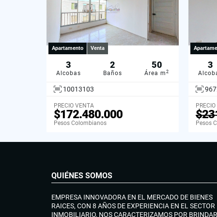
Apartamento
Venta
Apartame
3
2
50
3
2
Alcobas
Baños
Área m
Alcob
10013103
967
PRECIO VENTA
PRECIO
$172.480.000
$23
Pesos Colombianos
Pesos 
QUIÉNES SOMOS
EMPRESA INNOVADORA EN EL MERCADO DE BIENES
RAICES, CON 8 AÑOS DE EXPERIENCIA EN EL SECTOR
INMOBILIARIO, NOS CARACTERIZAMOS POR BRINDA