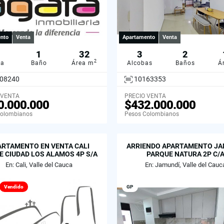
nto
Venta
Apartamento
Venta
1
32
3
2
2
ba
Baño
Área m
Alcobas
Baños
Á
08240
10163353
 VENTA
PRECIO VENTA
0.000.000
$432.000.000
Colombianos
Pesos Colombianos
ARTAMENTO EN VENTA CALI
ARRIENDO APARTAMENTO JA
 CIUDAD LOS ALAMOS 4P S/A
PARQUE NATURA 2P C/
En: Cali, Valle del Cauca
En: Jamundí, Valle del Cauc
Vendido
GP