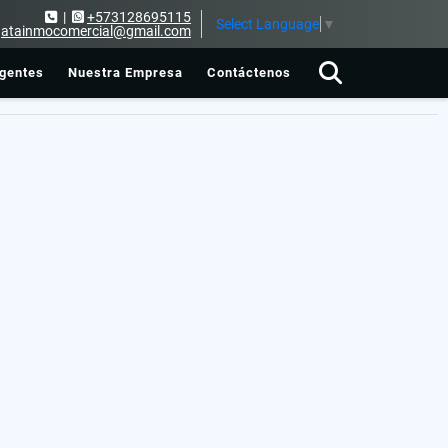
|
+573128695115
Select Language
▼
atainmocomercial@gmail.com
gentes
Nuestra Empresa
Contáctenos