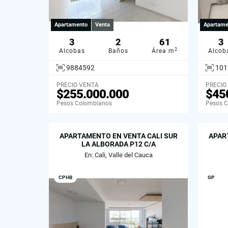
Apartamento
Venta
Apartame
3
2
61
3
2
Alcobas
Baños
Área m
Alcob
9884592
101
PRECIO VENTA
PRECIO
$255.000.000
$45
Pesos Colombianos
Pesos 
APARTAMENTO EN VENTA CALI SUR
APAR
LA ALBORADA P12 C/A
En: Cali, Valle del Cauca
CPHB
GP