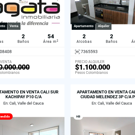
nto
Venta
Apartamento
Alquiler
2
54
2
2
2
as
Baños
Área m
Alcobas
Baños
Á
08408
7365593
 VENTA
PRECIO ALQUILER
0.000.000
$1.100.000
Colombianos
Pesos Colombianos
TAMENTO EN VENTA CALI SUR
APARTAMENTO EN VENTA CAL
KACHIPAY P10 C/A
CIUDAD MELENDEZ 3P C/A 
En: Cali, Valle del Cauca
En: Cali, Valle del Cauca
endido
HB