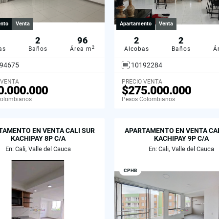
nto
Venta
Apartamento
Venta
2
96
2
2
2
as
Baños
Área m
Alcobas
Baños
Á
94675
10192284
 VENTA
PRECIO VENTA
0.000.000
$275.000.000
Colombianos
Pesos Colombianos
TAMENTO EN VENTA CALI SUR
APARTAMENTO EN VENTA CAL
KACHIPAY 8P C/A
KACHIPAY 9P C/A
En: Cali, Valle del Cauca
En: Cali, Valle del Cauca
CPHB