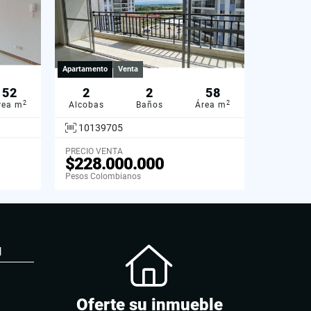
Apartamento
Venta
52
2
2
58
2
2
rea m
Alcobas
Baños
Área m
10139705
PRECIO VENTA
$228.000.000
Pesos Colombianos
N
Oferte su inmueble