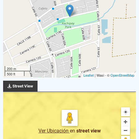
200 m
500 ft
Leaflet
| Wasi - ©
OpenStreetMap
Street View
Ver Ubicación
en
street view