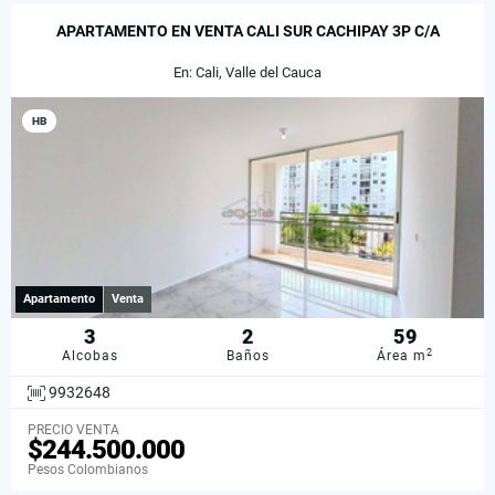
APARTAMENTO EN VENTA CALI SUR CACHIPAY 3P C/A
En: Cali, Valle del Cauca
HB
Apartamento
Venta
3
2
59
2
Alcobas
Baños
Área m
9932648
PRECIO VENTA
$244.500.000
Pesos Colombianos