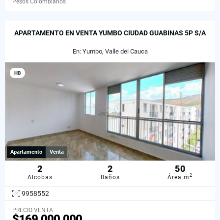
Pesos Colombianos
APARTAMENTO EN VENTA YUMBO CIUDAD GUABINAS 5P S/A
En: Yumbo, Valle del Cauca
HB
Apartamento
Venta
2
2
50
2
Alcobas
Baños
Área m
9958552
PRECIO VENTA
$169.000.000