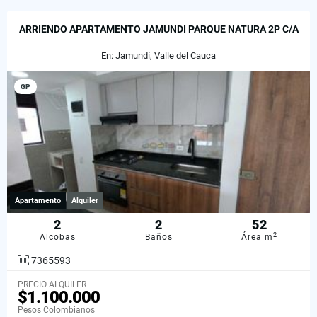
ARRIENDO APARTAMENTO JAMUNDI PARQUE NATURA 2P C/A
En: Jamundí, Valle del Cauca
GP
Apartamento
Alquiler
2
2
52
2
Alcobas
Baños
Área m
7365593
PRECIO ALQUILER
$1.100.000
Pesos Colombianos