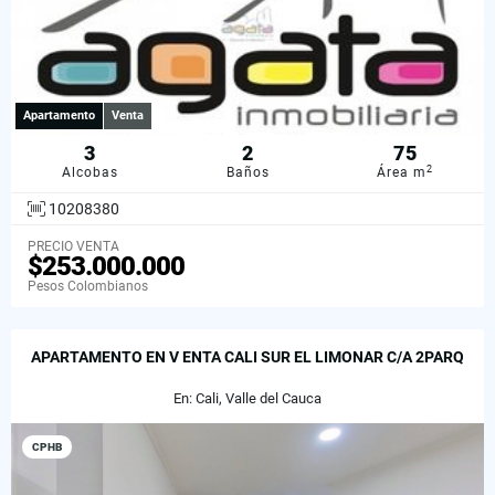
Apartamento
Venta
3
2
75
2
Alcobas
Baños
Área m
10208380
PRECIO VENTA
$253.000.000
Pesos Colombianos
APARTAMENTO EN V ENTA CALI SUR EL LIMONAR C/A 2PARQ
En: Cali, Valle del Cauca
CPHB