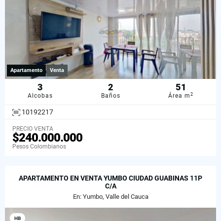
Apartamento
Venta
3
2
51
2
Alcobas
Baños
Área m
10192217
PRECIO VENTA
$240.000.000
Pesos Colombianos
APARTAMENTO EN VENTA YUMBO CIUDAD GUABINAS 11P
C/A
En: Yumbo, Valle del Cauca
HB