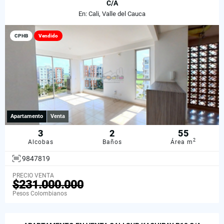
C/A
En: Cali, Valle del Cauca
CPHB
Vendido
Apartamento
Venta
3
2
55
2
Alcobas
Baños
Área m
9847819
PRECIO VENTA
$231.000.000
Pesos Colombianos