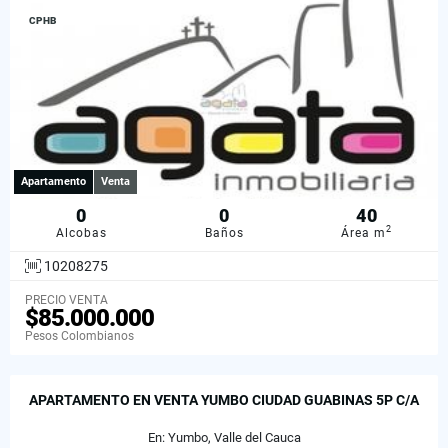
CPHB
Apartamento
Venta
0
0
40
2
Alcobas
Baños
Área m
10208275
PRECIO VENTA
$85.000.000
Pesos Colombianos
APARTAMENTO EN VENTA YUMBO CIUDAD GUABINAS 5P C/A
En: Yumbo, Valle del Cauca