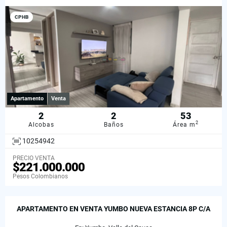
CPHB
Apartamento
Venta
2
2
53
2
Alcobas
Baños
Área m
10254942
PRECIO VENTA
$221.000.000
Pesos Colombianos
APARTAMENTO EN VENTA YUMBO NUEVA ESTANCIA 8P C/A