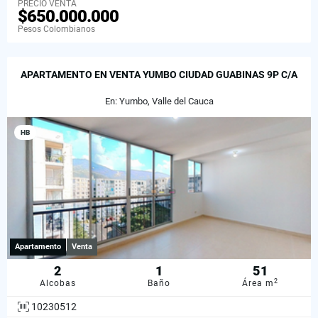
PRECIO VENTA
$650.000.000
Pesos Colombianos
APARTAMENTO EN VENTA YUMBO CIUDAD GUABINAS 9P C/A
En: Yumbo, Valle del Cauca
HB
Apartamento
Venta
2
1
51
2
Alcobas
Baño
Área m
10230512