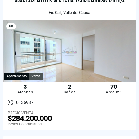
APARTAMENTO EN VENTA CALI SUR KACHIPAY P10 C/A
En: Cali, Valle del Cauca
HB
Apartamento
Venta
3
2
70
2
Alcobas
Baños
Área m
10136987
PRECIO VENTA
$284.200.000
Pesos Colombianos