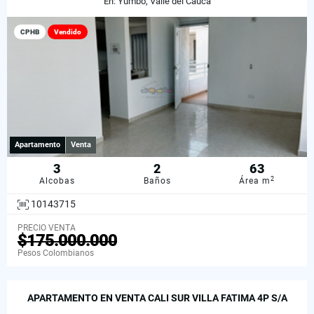
En: Yumbo, Valle del Cauca
CPHB
Vendido
Apartamento
Venta
3
2
63
2
Alcobas
Baños
Área m
10143715
PRECIO VENTA
$175.000.000
Pesos Colombianos
APARTAMENTO EN VENTA CALI SUR VILLA FATIMA 4P S/A