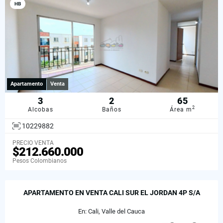
HB
Apartamento
Venta
3
2
65
2
Alcobas
Baños
Área m
10229882
PRECIO VENTA
$212.660.000
Pesos Colombianos
APARTAMENTO EN VENTA CALI SUR EL JORDAN 4P S/A
En: Cali, Valle del Cauca