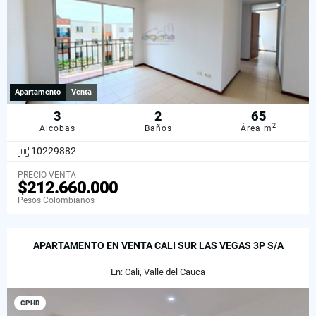
Apartamento
Venta
3
2
65
2
Alcobas
Baños
Área m
10229882
PRECIO VENTA
$212.660.000
Pesos Colombianos
APARTAMENTO EN VENTA CALI SUR LAS VEGAS 3P S/A
En: Cali, Valle del Cauca
CPHB