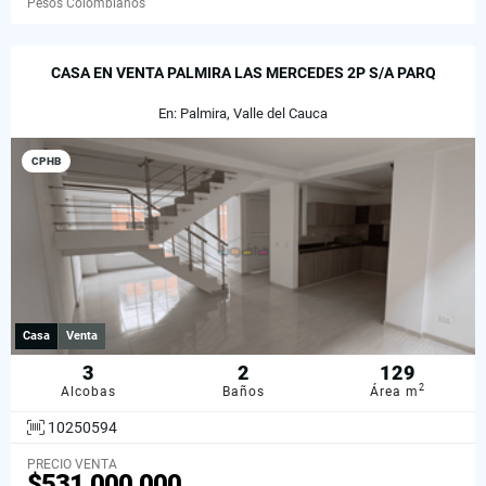
Pesos Colombianos
CASA EN VENTA PALMIRA LAS MERCEDES 2P S/A PARQ
En: Palmira, Valle del Cauca
CPHB
Casa
Venta
3
2
129
2
Alcobas
Baños
Área m
10250594
PRECIO VENTA
$531.000.000