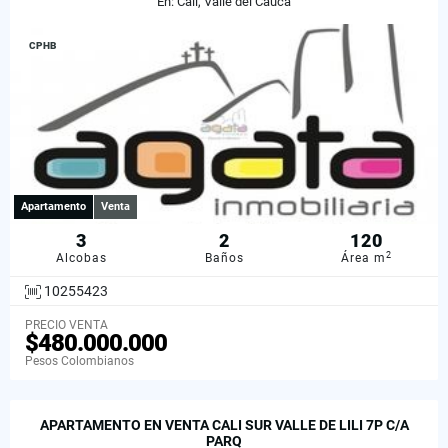
En: Cali, Valle del Cauca
CPHB
Apartamento
Venta
3
2
120
2
Alcobas
Baños
Área m
10255423
PRECIO VENTA
$480.000.000
Pesos Colombianos
APARTAMENTO EN VENTA CALI SUR VALLE DE LILI 7P C/A
PARQ