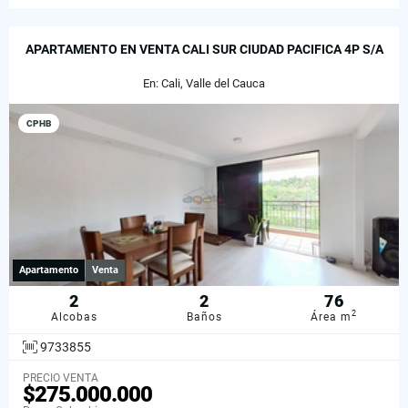
APARTAMENTO EN VENTA CALI SUR CIUDAD PACIFICA 4P S/A
En: Cali, Valle del Cauca
CPHB
Apartamento
Venta
2
2
76
2
Alcobas
Baños
Área m
9733855
PRECIO VENTA
$275.000.000