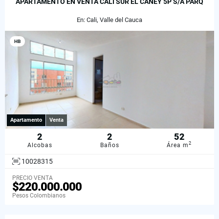
APARTAMENTO EN VENTA CALI SUR EL CANEY 5P S/A PARQ
En: Cali, Valle del Cauca
HB
Apartamento
Venta
2
2
52
2
Alcobas
Baños
Área m
10028315
PRECIO VENTA
$220.000.000
Pesos Colombianos