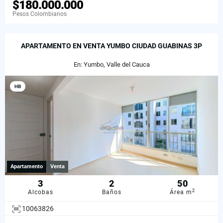
$180.000.000
Pesos Colombianos
APARTAMENTO EN VENTA YUMBO CIUDAD GUABINAS 3P
En: Yumbo, Valle del Cauca
HB
Apartamento
Venta
3
2
50
2
Alcobas
Baños
Área m
10063826