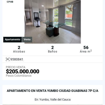
CPHB
Apartamento
Venta
2
2
56
2
Alcobas
Baños
Área m
9580841
PRECIO VENTA
$205.000.000
Pesos Colombianos
APARTAMENTO EN VENTA YUMBO CIUDAD GUABINAS 7P C/A
En: Yumbo, Valle del Cauca