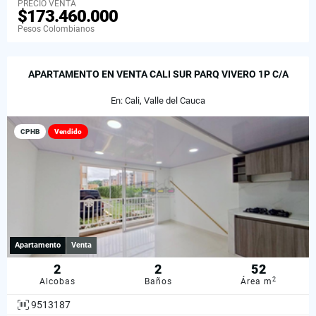
PRECIO VENTA
$173.460.000
Pesos Colombianos
APARTAMENTO EN VENTA CALI SUR PARQ VIVERO 1P C/A
En: Cali, Valle del Cauca
CPHB
Vendido
Apartamento
Venta
2
2
52
2
Alcobas
Baños
Área m
9513187