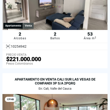
Apartamento
Venta
2
2
53
2
Alcobas
Baños
Área m
10254942
PRECIO VENTA
$221.000.000
Pesos Colombianos
APARTAMENTO EN VENTA CALI SUR LAS VEGAS DE
COMFANDI 3P S/A 2PQRQ
En: Cali, Valle del Cauca
CPHB