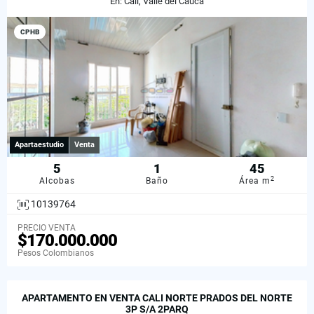
En: Cali, Valle del Cauca
CPHB
Apartaestudio
Venta
5
1
45
2
Alcobas
Baño
Área m
10139764
PRECIO VENTA
$170.000.000
Pesos Colombianos
APARTAMENTO EN VENTA CALI NORTE PRADOS DEL NORTE
3P S/A 2PARQ