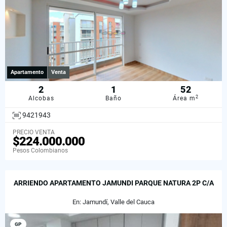
Apartamento
Venta
2
1
52
2
Alcobas
Baño
Área m
9421943
PRECIO VENTA
$224.000.000
Pesos Colombianos
ARRIENDO APARTAMENTO JAMUNDI PARQUE NATURA 2P C/A
En: Jamundí, Valle del Cauca
GP