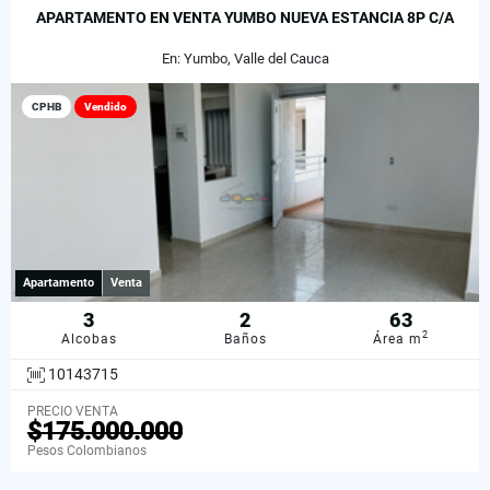
APARTAMENTO EN VENTA YUMBO NUEVA ESTANCIA 8P C/A
En: Yumbo, Valle del Cauca
CPHB
Vendido
Apartamento
Venta
3
2
63
2
Alcobas
Baños
Área m
10143715
PRECIO VENTA
$175.000.000
Pesos Colombianos