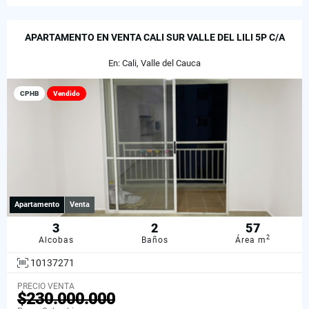
APARTAMENTO EN VENTA CALI SUR VALLE DEL LILI 5P C/A
En: Cali, Valle del Cauca
CPHB
Vendido
Apartamento
Venta
3
2
57
2
Alcobas
Baños
Área m
10137271
PRECIO VENTA
$230.000.000