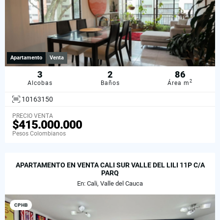
Apartamento
Venta
3
2
86
2
Alcobas
Baños
Área m
10163150
PRECIO VENTA
$415.000.000
Pesos Colombianos
APARTAMENTO EN VENTA CALI SUR VALLE DEL LILI 11P C/A
PARQ
En: Cali, Valle del Cauca
CPHB