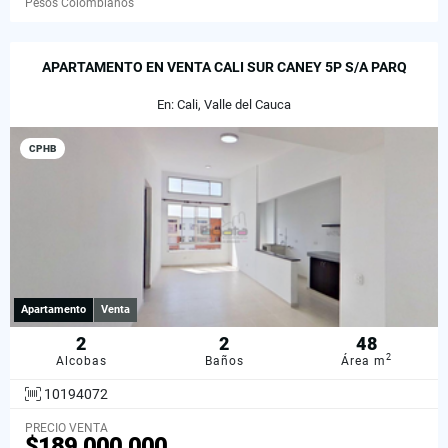
Pesos Colombianos
APARTAMENTO EN VENTA CALI SUR CANEY 5P S/A PARQ
En: Cali, Valle del Cauca
CPHB
Apartamento
Venta
2
2
48
2
Alcobas
Baños
Área m
10194072
PRECIO VENTA
$189.000.000