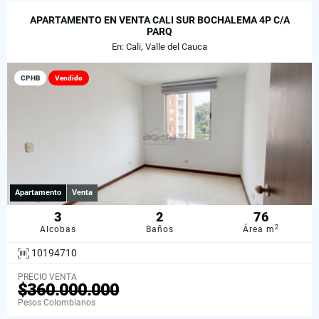
APARTAMENTO EN VENTA CALI SUR BOCHALEMA 4P C/A
PARQ
En: Cali, Valle del Cauca
CPHB
Vendido
Apartamento
Venta
3
2
76
2
Alcobas
Baños
Área m
10194710
PRECIO VENTA
$360.000.000
Pesos Colombianos