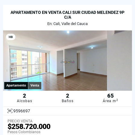
APARTAMENTO EN VENTA CALI SUR CIUDAD MELENDEZ 9P
C/A
En: Cali, Valle del Cauca
HB
Apartamento
Venta
2
2
65
2
Alcobas
Baños
Área m
9596697
PRECIO VENTA
$258.720.000
Pesos Colombianos