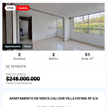
CPHB
Vendido
Apartamento
Venta
2
2
51
2
Alcobas
Baños
Área m
10192319
PRECIO VENTA
$248.000.000
Pesos Colombianos
APARTAMENTO EN VENTA CALI SUR VILLA FATIMA 5P S/A