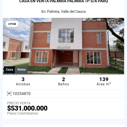
CASA EN VENTA PALMIRA PALMIRA 1P S/A PARQ
En: Palmira, Valle del Cauca
CPHB
Casa
Venta
3
2
139
2
Alcobas
Baños
Área m
10254870
PRECIO VENTA
$531.000.000
Pesos Colombianos