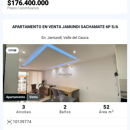
$176.400.000
Pesos Colombianos
APARTAMENTO EN VENTA JAMUNDI SACHAMATE 6P S/A
En: Jamundí, Valle del Cauca
CPHB
Apartamento
Venta
3
2
52
2
Alcobas
Baños
Área m
10139774