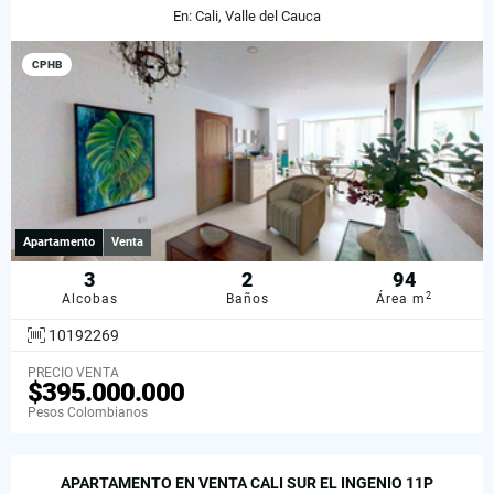
En: Cali, Valle del Cauca
CPHB
Apartamento
Venta
3
2
94
2
Alcobas
Baños
Área m
10192269
PRECIO VENTA
$395.000.000
Pesos Colombianos
APARTAMENTO EN VENTA CALI SUR EL INGENIO 11P