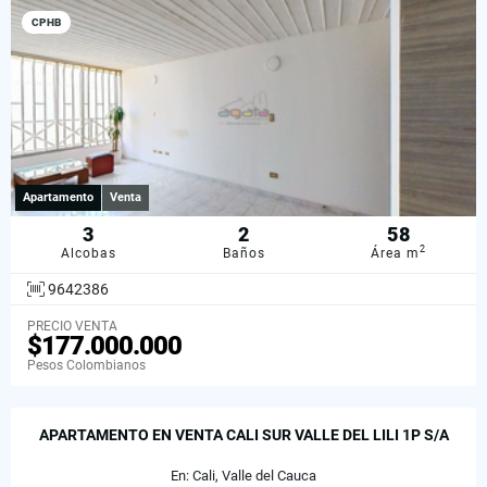
CPHB
Apartamento
Venta
3
2
58
2
Alcobas
Baños
Área m
9642386
PRECIO VENTA
$177.000.000
Pesos Colombianos
APARTAMENTO EN VENTA CALI SUR VALLE DEL LILI 1P S/A
En: Cali, Valle del Cauca