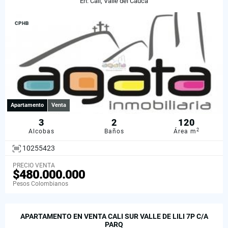
En: Cali, Valle del Cauca
CPHB
Apartamento
Venta
3
2
120
2
Alcobas
Baños
Área m
10255423
PRECIO VENTA
$480.000.000
Pesos Colombianos
APARTAMENTO EN VENTA CALI SUR VALLE DE LILI 7P C/A
PARQ