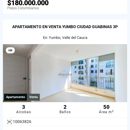
$180.000.000
Pesos Colombianos
APARTAMENTO EN VENTA YUMBO CIUDAD GUABINAS 3P
En: Yumbo, Valle del Cauca
HB
Apartamento
Venta
3
2
50
2
Alcobas
Baños
Área m
10063826