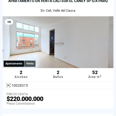
APARTAMENTO EN VENTA CALI SUR EL CANEY 5P S/A PARQ
En: Cali, Valle del Cauca
HB
Apartamento
Venta
2
2
52
2
Alcobas
Baños
Área m
10028315
PRECIO VENTA
$220.000.000
Pesos Colombianos