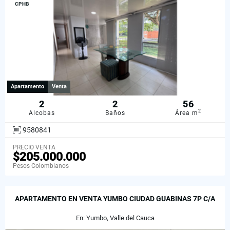
CPHB
Apartamento
Venta
2
2
56
2
Alcobas
Baños
Área m
9580841
PRECIO VENTA
$205.000.000
Pesos Colombianos
APARTAMENTO EN VENTA YUMBO CIUDAD GUABINAS 7P C/A
En: Yumbo, Valle del Cauca