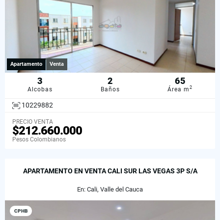
Apartamento
Venta
3
2
65
2
Alcobas
Baños
Área m
10229882
PRECIO VENTA
$212.660.000
Pesos Colombianos
APARTAMENTO EN VENTA CALI SUR LAS VEGAS 3P S/A
En: Cali, Valle del Cauca
CPHB