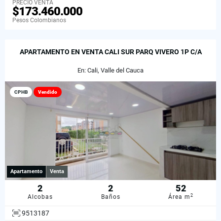
PRECIO VENTA
$173.460.000
Pesos Colombianos
APARTAMENTO EN VENTA CALI SUR PARQ VIVERO 1P C/A
En: Cali, Valle del Cauca
CPHB
Vendido
Apartamento
Venta
2
2
52
2
Alcobas
Baños
Área m
9513187