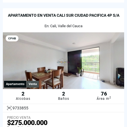
APARTAMENTO EN VENTA CALI SUR CIUDAD PACIFICA 4P S/A
En: Cali, Valle del Cauca
CPHB
Apartamento
Venta
2
2
76
2
Alcobas
Baños
Área m
9733855
PRECIO VENTA
$275.000.000