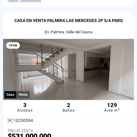
Pesos Colombianos
CASA EN VENTA PALMIRA LAS MERCEDES 2P S/A PARQ
En: Palmira, Valle del Cauca
CPHB
Casa
Venta
3
2
129
2
Alcobas
Baños
Área m
10250594
PRECIO VENTA
$531.000.000